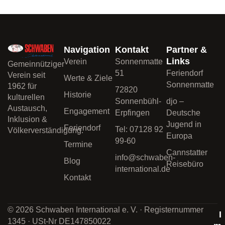
Navigation
Kontakt
Partner &
Links
Verein
Sonnenmatte
Gemeinnütziger
51
Feriendorf
Verein seit
Werte & Ziele
Sonnenmatte
1962 für
72820
Historie
kulturellen
Sonnenbühl-
djo –
Austausch,
Engagement
Erpfingen
Deutsche
Inklusion &
Jugend in
Feriendorf
Tel: 07128 92
Völkerverständigung.
Europa
99-60
Termine
Cannstatter
info@schwaben-
Blog
Reisebüro
international.de
Kontakt
© 2026 Schwaben International e. V. · Registernummer
I
1345 · USt-Nr DE147850022